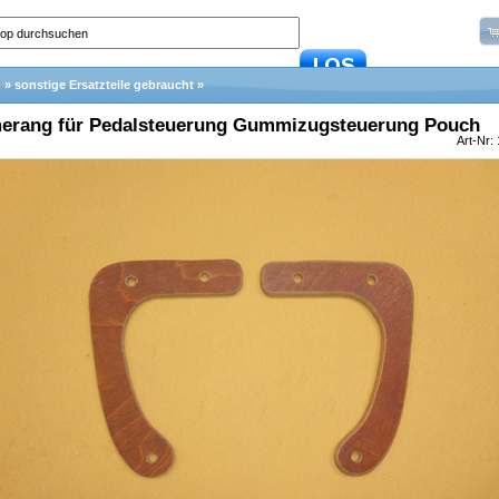
h
»
sonstige Ersatzteile gebraucht
»
erang für Pedalsteuerung Gummizugsteuerung Pouch
Art-Nr:
In den Warenkorb