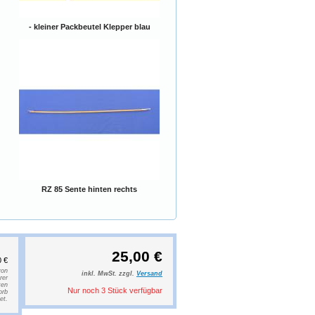
- kleiner Packbeutel Klepper blau
RZ 85 Sente hinten rechts
25,00 €
0 €
von
inkl. MwSt. zzgl.
Versand
rer
ten
Nur noch 3 Stück verfügbar
orb
et.