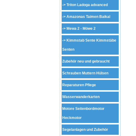
->
Triton Ladoga advanced
->
Amazonas Taimen Baikal
->
Mewa 2 - Möwe 2
->
Kimmstab Sente Kimmstäbe
Senten
Zubehör neu und gebraucht
Schrauben Muttern Hülsen
Reparaturen Pflege
Wasserwanderkarten
Motore Seitenbordmotor
Heckmotor
Segelanlagen und Zubehör