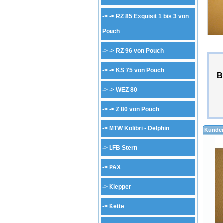
-> ->
RZ 85 Exquisit 1 bis 3 von
Pouch
-> ->
RZ 96 von Pouch
-> ->
KS 75 von Pouch
B
-> ->
WEZ 80
-> ->
Z 80 von Pouch
->
MTW Kolibri - Delphin
Kunden
->
LFB Stern
->
PAX
->
Klepper
->
Kette