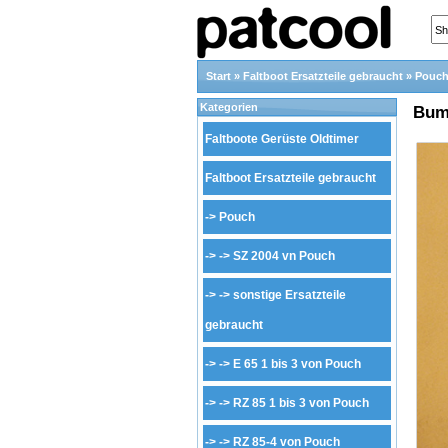
Start
»
Faltboot Ersatzteile gebraucht
»
Pouc
Kategorien
Bum
Faltboote Gerüste Oldtimer
Faltboot Ersatzteile gebraucht
->
Pouch
-> ->
SZ 2004 vn Pouch
-> ->
sonstige Ersatzteile
gebraucht
-> ->
E 65 1 bis 3 von Pouch
-> ->
RZ 85 1 bis 3 von Pouch
-> ->
RZ 85-4 von Pouch