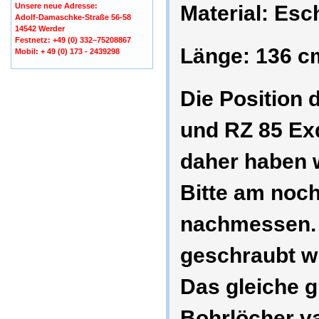
Unsere neue Adresse:
Material: Esc
Adolf-Damaschke-Straße 56-58
14542 Werder
Festnetz: +49 (0) 332–75208867
Länge: 136 c
Mobil: + 49 (0) 173 - 2439298
Die Position 
und RZ 85 Exq
daher haben w
Bitte am noch
nachmessen. 
geschraubt wi
Das gleiche g
Bohrlöcher va