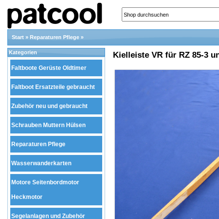
Start
»
Reparaturen Pflege
»
Kategorien
Kielleiste VR für RZ 85-3 
Faltboote Gerüste Oldtimer
Faltboot Ersatzteile gebraucht
Zubehör neu und gebraucht
Schrauben Muttern Hülsen
Reparaturen Pflege
Wasserwanderkarten
Motore Seitenbordmotor
Heckmotor
Segelanlagen und Zubehör