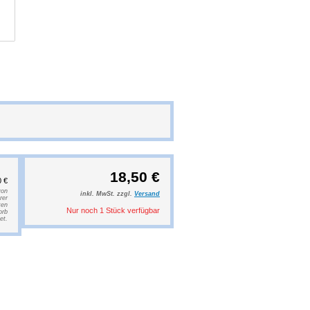
18,50 €
0 €
von
inkl. MwSt. zzgl.
Versand
rer
ten
Nur noch 1 Stück verfügbar
orb
et.