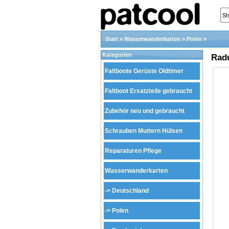
Start
»
Wasserwanderkarten
»
Polen
»
Kategorien
Radu
Faltboote Gerüste Oldtimer
Faltboot Ersatzteile gebraucht
Zubehör neu und gebraucht
Schrauben Muttern Hülsen
Reparaturen Pflege
Wasserwanderkarten
->
Deutschland
->
Polen