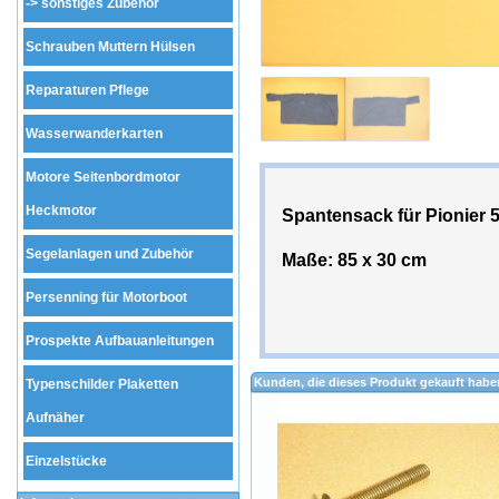
->
sonstiges Zubehör
Schrauben Muttern Hülsen
Reparaturen Pflege
Wasserwanderkarten
Motore Seitenbordmotor
Heckmotor
Spantensack für Pionier 
Segelanlagen und Zubehör
Maße: 85 x 30 cm
Persenning für Motorboot
Prospekte Aufbauanleitungen
Kunden, die dieses Produkt gekauft habe
Typenschilder Plaketten
Aufnäher
Einzelstücke