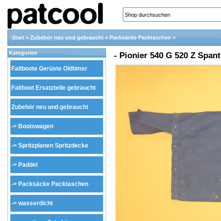
Start
»
Zubehör neu und gebraucht
»
Packsäcke Packtaschen
»
Kategorien
- Pionier 540 G 520 Z Span
Faltboote Gerüste Oldtimer
Faltboot Ersatzteile gebraucht
Zubehör neu und gebraucht
->
Bootswagen
->
Spritzplanen Spritzdecke
->
Paddel
->
Packsäcke Packtaschen
->
wasserdicht