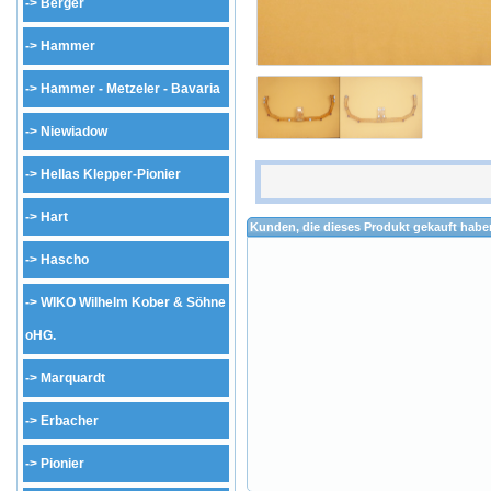
->
Berger
->
Hammer
->
Hammer - Metzeler - Bavaria
->
Niewiadow
->
Hellas Klepper-Pionier
->
Hart
Kunden, die dieses Produkt gekauft habe
->
Hascho
->
WIKO Wilhelm Kober & Söhne
oHG.
->
Marquardt
->
Erbacher
->
Pionier