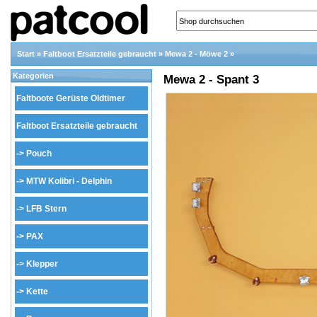
Start
»
Faltboot Ersatzteile gebraucht
»
Mewa 2 - Möwe 2
»
Kategorien
Mewa 2 - Spant 3
Faltboote Gerüste Oldtimer
Faltboot Ersatzteile gebraucht
->
Pouch
->
MTW Kolibri - Delphin
->
LFB Stern
->
PAX
->
Klepper
->
Kette