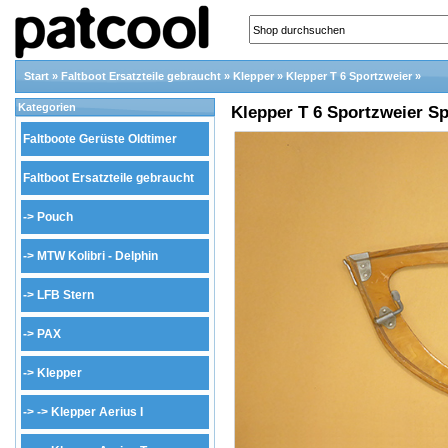
Start
»
Faltboot Ersatzteile gebraucht
»
Klepper
»
Klepper T 6 Sportzweier
»
Kategorien
Klepper T 6 Sportzweier Sp
Faltboote Gerüste Oldtimer
Faltboot Ersatzteile gebraucht
->
Pouch
->
MTW Kolibri - Delphin
->
LFB Stern
->
PAX
->
Klepper
-> ->
Klepper Aerius I