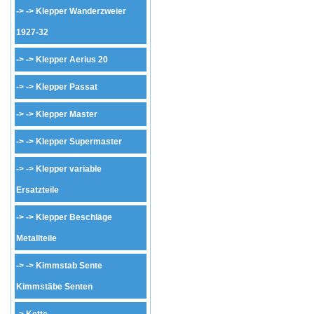
-> ->
Klepper Wanderzweier
1927-32
-> ->
Klepper Aerius 20
-> ->
Klepper Passat
-> ->
Klepper Master
-> ->
Klepper Supermaster
-> ->
Klepper variable
Ersatzteile
-> ->
Klepper Beschläge
Metallteile
-> ->
Kimmstab Sente
Kimmstäbe Senten