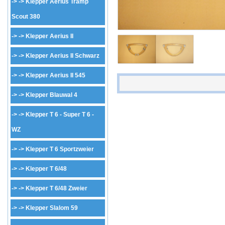
-> ->
Klepper Aerius Tramp
Scout 380
-> ->
Klepper Aerius II
-> ->
Klepper Aerius II Schwarz
-> ->
Klepper Aerius II 545
-> ->
Klepper Blauwal 4
-> ->
Klepper T 6 - Super T 6 -
WZ
-> ->
Klepper T 6 Sportzweier
-> ->
Klepper T 6/48
-> ->
Klepper T 6/48 Zweier
-> ->
Klepper Slalom 59