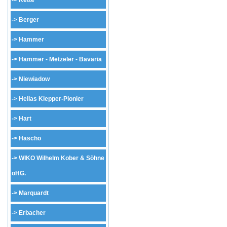
->
Kette
->
Berger
->
Hammer
->
Hammer - Metzeler - Bavaria
->
Niewiadow
->
Hellas Klepper-Pionier
->
Hart
->
Hascho
->
WIKO Wilhelm Kober & Söhne
oHG.
->
Marquardt
->
Erbacher