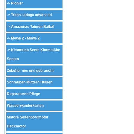
->
Pionier
->
Triton Ladoga advanced
->
Amazonas Taimen Baikal
->
Mewa 2 - Möwe 2
->
Kimmstab Sente Kimmstäbe
Senten
Zubehör neu und gebraucht
Schrauben Muttern Hülsen
Reparaturen Pflege
Wasserwanderkarten
Motore Seitenbordmotor
Heckmotor