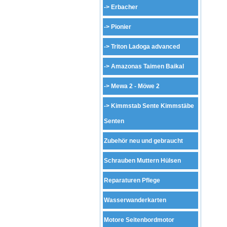
->
Erbacher
->
Pionier
->
Triton Ladoga advanced
->
Amazonas Taimen Baikal
->
Mewa 2 - Möwe 2
->
Kimmstab Sente Kimmstäbe
Senten
Zubehör neu und gebraucht
Schrauben Muttern Hülsen
Reparaturen Pflege
Wasserwanderkarten
Motore Seitenbordmotor