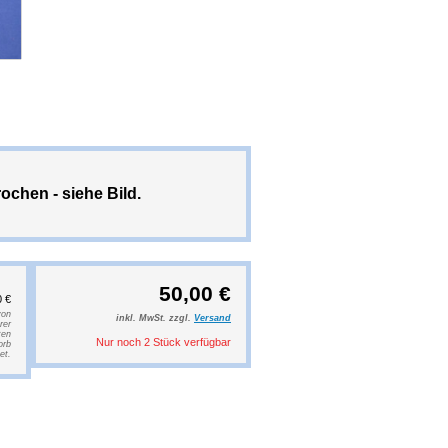
chen - siehe Bild.
50,00 €
0 €
von
inkl. MwSt. zzgl.
Versand
rer
ten
Nur noch 2 Stück verfügbar
orb
et.