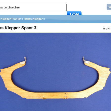
 Klepper-Pionier
»
Hellas Klepper
»
as Klepper Spant 3
Art-Nr
In den Warenkorb