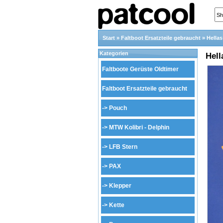
Start
»
Faltboot Ersatzteile gebraucht
»
Hellas
Kategorien
Hell
Faltboote Gerüste Oldtimer
Faltboot Ersatzteile gebraucht
->
Pouch
->
MTW Kolibri - Delphin
->
LFB Stern
->
PAX
->
Klepper
->
Kette