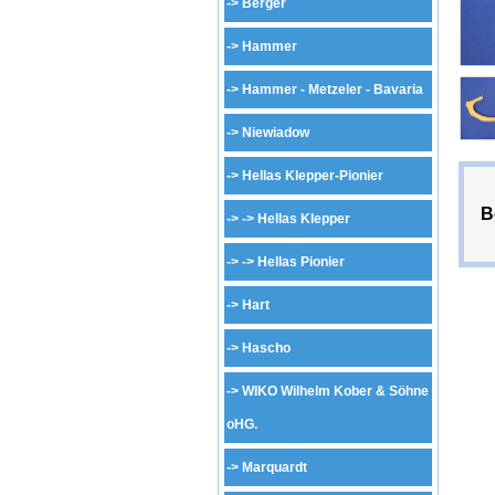
->
Berger
->
Hammer
->
Hammer - Metzeler - Bavaria
->
Niewiadow
->
Hellas Klepper-Pionier
B
-> ->
Hellas Klepper
-> ->
Hellas Pionier
->
Hart
->
Hascho
->
WIKO Wilhelm Kober & Söhne
oHG.
->
Marquardt