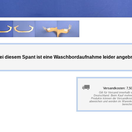
ei diesem Spant ist eine Waschbordaufnahme leider angebro
Versandkosten: 7,5
Gilt für Versand innerhalb 
Deutschland. Beim Kauf mehre
Produkte können die Versandkos
abweichen und werden im Warenk
berechn