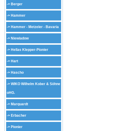
->
Berger
->
Hammer
->
Hammer - Metzeler - Bavaria
->
Niewiadow
->
Hellas Klepper-Pionier
->
Hart
->
Hascho
->
WIKO Wilhelm Kober & Söhne
oHG.
->
Marquardt
->
Erbacher
->
Pionier