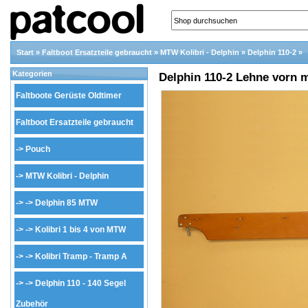
Start
»
Faltboot Ersatzteile gebraucht
»
MTW Kolibri - Delphin
»
Delphin 110-2
»
Kategorien
Delphin 110-2 Lehne vorn m
Faltboote Gerüste Oldtimer
Faltboot Ersatzteile gebraucht
->
Pouch
->
MTW Kolibri - Delphin
-> ->
Delphin 85 MTW
-> ->
Kolibri 1 bis 4 von MTW
-> ->
Kolibri Tramp - Tramp A
-> ->
Delphin 110 - 140 Segel
Zubehör