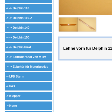
-> ->
Delphin 110
-> ->
Delphin 110-2
-> ->
Delphin 140
-> ->
Delphin 150
-> ->
Delphin Pirat
Lehne vorn für Delphin 110
-> ->
Faltruderboot von MTW
-> ->
Zubehör für Motorbetrieb
->
LFB Stern
->
PAX
->
Klepper
->
Kette