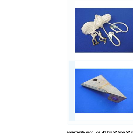
angezeigte Produkte:
41
bis
52
(von
52
i