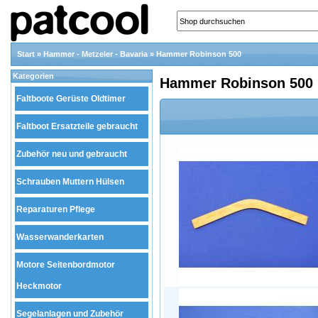
Start
»
Hammer - Metzeler - Bavaria
»
Hammer Robinson 500
Kategorien
Hammer Robinson 500
Faltboote Gerüste Oldtimer
Faltboot Ersatzteile gebraucht
Zubehör neu und gebraucht
Schrauben Muttern Hülsen
Reparaturen Pflege
Wasserwanderkarten
Motore Seitenbordmotor
Heckmotor
Segelanlagen und Zubehör