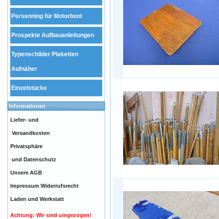
Persenning für Motorboot
Prospekte Aufbauanleitungen
Typenschilder Plaketten
Aufnäher
Einzelstücke
Informationen
Liefer- und
Versandkosten
Privatsphäre
und Datenschutz
Unsere AGB
Impressum
Widerrufsrecht
Laden und Werkstatt
Achtung: Wir sind umgezogen!